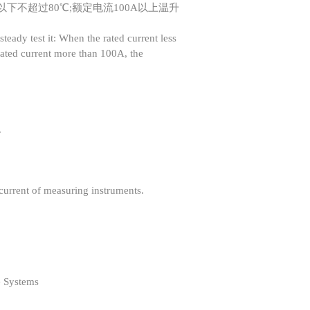
下不超过80℃;额定电流100A以上温升
steady test it: When the rated current less
ated current more than 100A, the
.
current of measuring instruments.
Systems