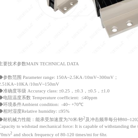
主要技术参数MAIN TECHNICAL DATA
◆参数范围 Parameter range: 150A~2.5KA /10mV~300mV；
2.51KA~10KA /10mV~150mV
◆准确度等级 Accuracy class: ±0.25，±0.3，±0.5，±1.0
◆电阻温度系数 Temperature coefficient: ≤40ppm
◆环境条件Ambient condition: -40~ +70℃
◆相对湿度Relative humidity: ≤95%
2
◆耐机械力性能：能承受加速度为70米/秒
及冲击频率每分钟80~12
Capacity to wishstad mechanical force: It is capable of withstanding the
2
70m/s
and shock frequency of 80-120 times/mi for 6hr.